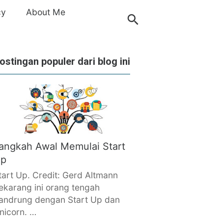
cy
About Me
ostingan populer dari blog ini
angkah Awal Memulai Start
p
tart Up. Credit: Gerd Altmann
ekarang ini orang tengah
andrung dengan Start Up dan
nicorn. …
TA
›
Mandiri
›
pinjaman
›
Rumah