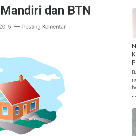
Mandiri dan BTN
 2015
Posting Komentar
N
K
P
B
n
b
…