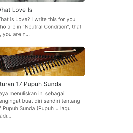
hat Love Is
hat is Love? I write this for you
ho are in "Neutral Condition", that
s, you are n…
turan 17 Pupuh Sunda
aya menuliskan ini sebagai
engingat buat diri sendiri tentang
7 Pupuh Sunda (Pupuh = lagu
radi…