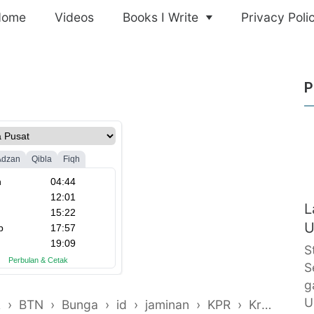
Home
Videos
Books I Write
Privacy Poli
P
L
U
S
S
g
U
A
›
BTN
›
Bunga
›
id
›
jaminan
›
KPR
›
Kredit
›
K