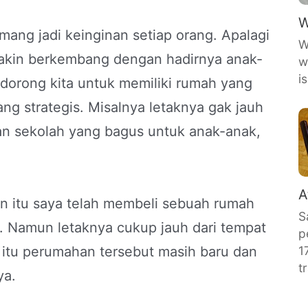
W
ng jadi keinginan setiap orang. Apalagi
W
emakin berkembang dengan hadirnya anak-
w
i
dorong kita untuk memiliki rumah yang
ang strategis. Misalnya letaknya gak jauh
gan sekolah yang bagus untuk anak-anak,
A
n itu saya telah membeli sebuah rumah
S
 Namun letaknya cukup jauh dari tempat
p
 itu perumahan tersebut masih baru dan
1
t
ya.