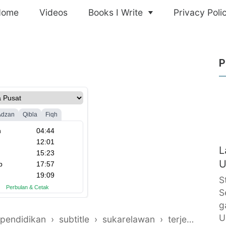
Home
Videos
Books I Write
Privacy Poli
P
L
U
S
S
g
U
pendidikan
›
subtitle
›
sukarelawan
›
terjemahan