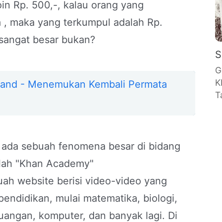
n Rp. 500,-, kalau orang yang
ta , maka yang terkumpul adalah Rp.
sangat besar bukan?
S
G
K
kand - Menemukan Kembali Permata
T
ni ada sebuah fenomena besar di bidang
alah "Khan Academy"
h website berisi video-video yang
endidikan, mulai matematika, biologi,
uangan, komputer, dan banyak lagi. Di