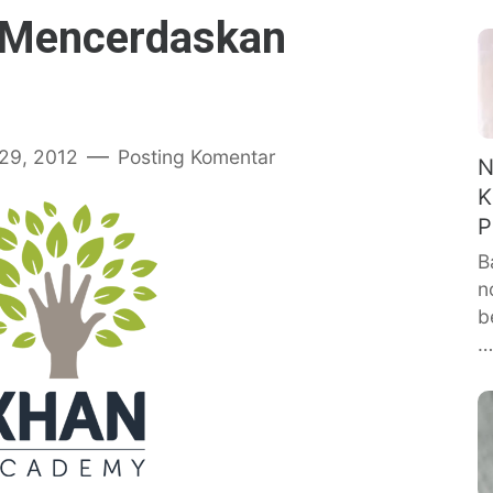
 Mencerdaskan
29, 2012
Posting Komentar
N
K
P
B
n
b
…