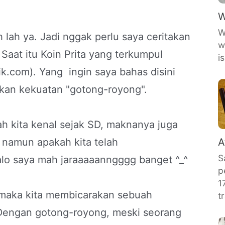
W
W
h lah ya. Jadi nggak perlu saya ceritakan
w
. Saat itu Koin Prita yang terkumpul
i
ik.com). Yang ingin saya bahas disini
nkan kekuatan "gotong-royong".
h kita kenal sejak SD, maknanya juga
 namun apakah kita telah
A
S
kalo saya mah jaraaaaanngggg banget ^_^
p
1
 maka kita membicarakan sebuah
t
 Dengan gotong-royong, meski seorang