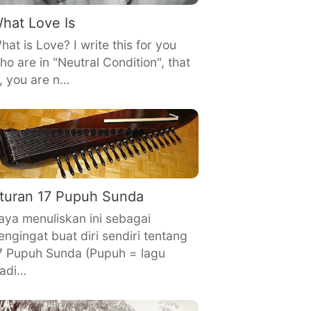
hat Love Is
hat is Love? I write this for you
ho are in "Neutral Condition", that
s, you are n…
turan 17 Pupuh Sunda
aya menuliskan ini sebagai
engingat buat diri sendiri tentang
7 Pupuh Sunda (Pupuh = lagu
radi…