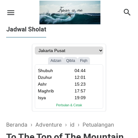
Jadwal Sholat
on Apple iTunes
on Google Books
Beranda
›
Adventure
›
id
›
Petualangan
To The Top of The Mountain