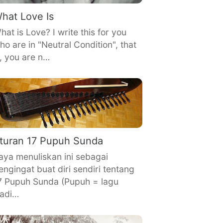
hat Love Is
hat is Love? I write this for you
ho are in "Neutral Condition", that
s, you are n…
turan 17 Pupuh Sunda
aya menuliskan ini sebagai
engingat buat diri sendiri tentang
7 Pupuh Sunda (Pupuh = lagu
radi…