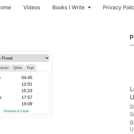
Home
Videos
Books I Write
Privacy Poli
P
L
U
S
S
g
U