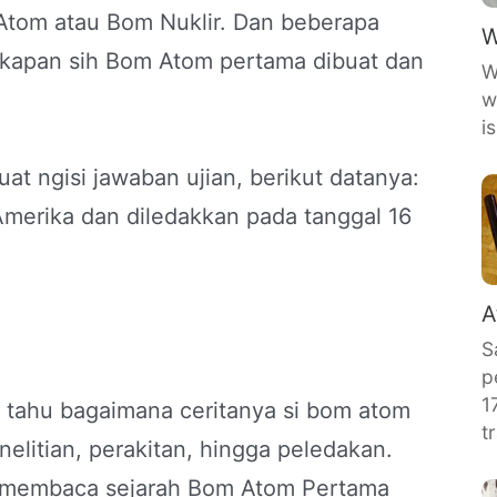
Atom atau Bom Nuklir. Dan beberapa
W
 kapan sih Bom Atom pertama dibuat dan
W
w
i
at ngisi jawaban ujian, berikut datanya:
merika dan diledakkan pada tanggal 16
A
S
p
1
n tahu bagaimana ceritanya si bom atom
t
enelitian, perakitan, hingga peledakan.
an membaca sejarah Bom Atom Pertama