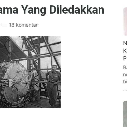
ama Yang Diledakkan
18 komentar
N
K
P
B
n
b
…