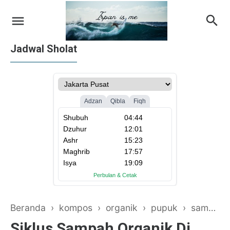
Jadwal Sholat
on Apple iTunes
on Google Books
Beranda
›
kompos
›
organik
›
pupuk
›
sampah
Siklus Sampah Organik Di