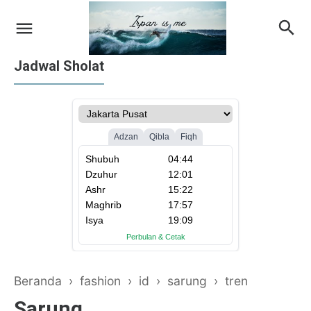
Jadwal Sholat
on Apple iTunes
on Google Books
Beranda
›
fashion
›
id
›
sarung
›
tren
Sarung