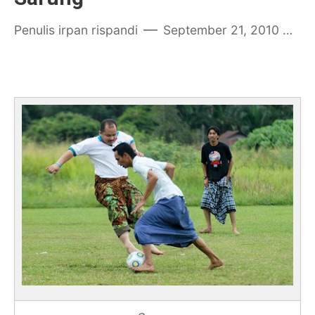
Penulis
irpan rispandi
September 21, 2010
P