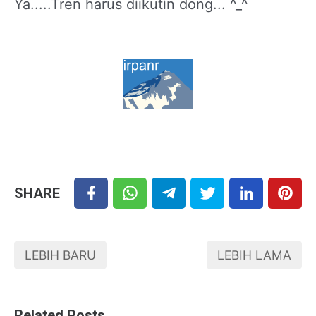
Ya.....Tren harus diikutin dong... ^_^
SHARE
LEBIH BARU
LEBIH LAMA
Related Posts