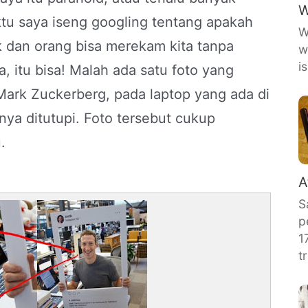
W
tu saya iseng googling tentang apakah
W
 dan orang bisa merekam kita tanpa
w
i
a, itu bisa! Malah ada satu foto yang
rk Zuckerberg, pada laptop yang ada di
nya ditutupi. Foto tersebut cukup
.
A
S
p
1
t