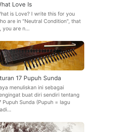
hat Love Is
hat is Love? I write this for you
ho are in "Neutral Condition", that
s, you are n…
turan 17 Pupuh Sunda
aya menuliskan ini sebagai
engingat buat diri sendiri tentang
7 Pupuh Sunda (Pupuh = lagu
radi…