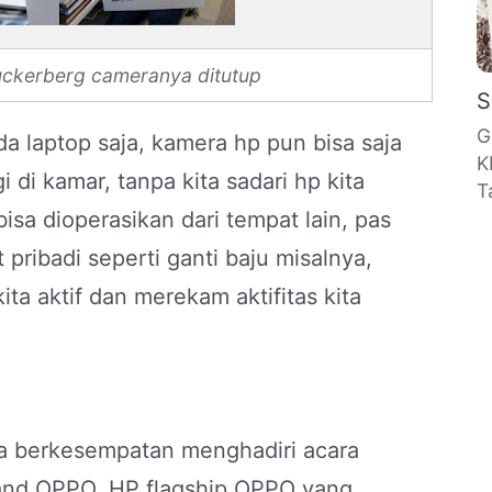
ckerberg cameranya ditutup
S
G
 laptop saja, kamera hp pun bisa saja
K
i di kamar, tanpa kita sadari hp kita
T
sa dioperasikan dari tempat lain, pas
 pribadi seperti ganti baju misalnya,
ita aktif dan merekam aktifitas kita
ya berkesempatan menghadiri acara
rand OPPO. HP flagship OPPO yang