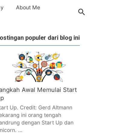
cy
About Me
ostingan populer dari blog ini
angkah Awal Memulai Start
p
tart Up. Credit: Gerd Altmann
ekarang ini orang tengah
andrung dengan Start Up dan
nicorn. …
›
OPPO
›
stealth
›
thefutureflagship
›
VOOC