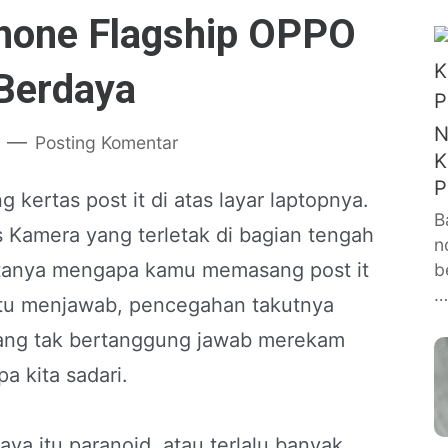
phone Flagship OPPO
Berdaya
N
Posting Komentar
K
P
ertas post it di atas layar laptopnya.
B
 Kamera yang terletak di bagian tengah
n
ya tanya mengapa kamu memasang post it
b
…
itu menjawab, pencegahan takutnya
yang tak bertanggung jawab merekam
a kita sadari.
ya itu paranoid, atau terlalu banyak