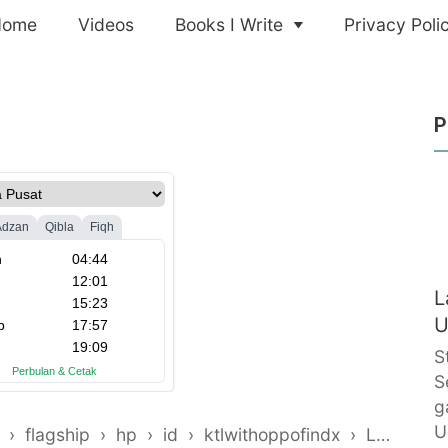
Home
Videos
Books I Write
Privacy Poli
P
L
U
S
S
g
U
›
flagship
›
hp
›
id
›
ktlwithoppofindx
›
Lamborghini