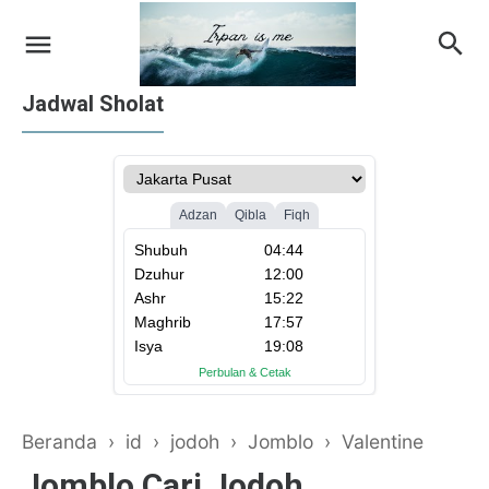
Jadwal Sholat
on Apple iTunes
on Google Books
Beranda
›
id
›
jodoh
›
Jomblo
›
Valentine
Jomblo Cari Jodoh